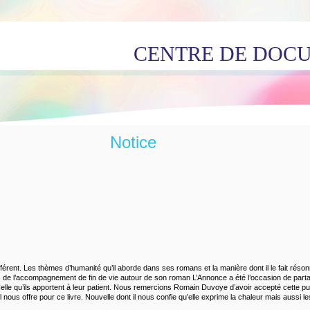
CENTRE DE DOC
Notice
rent. Les thèmes d’humanité qu’il aborde dans ses romans et la manière dont il le fait réson
de l’accompagnement de fin de vie autour de son roman L’Annonce a été l’occasion de partag
e qu’ils apportent à leur patient. Nous remercions Romain Duvoye d’avoir accepté cette publ
l nous offre pour ce livre. Nouvelle dont il nous confie qu’elle exprime la chaleur mais auss