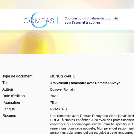
Type de document
MONOGRAPHIE
Titre
Ars vivendi ; rencontre avec Romain Duvoye
Auteur
Duvoye, Romain
Date d'édition
2020
Pagination
75 p.
Langue
FRANCAIS
Résumé
Une rencontre avec Romain Duvoye ne laisse jamais indiffé
CREAT à Nantes en février 2020 avec des professionnels 
espérance qui accompagne leur dé- marche spécifique. Cell
remercions pour cette nouvelle, Mon père, cet espion, qu’i
personnes soignantes qui ont participé à cette rencontre.