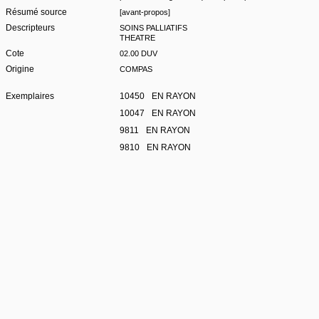
Résumé source
[avant-propos]
Descripteurs
SOINS PALLIATIFS
THEATRE
Cote
02.00 DUV
Origine
COMPAS
Exemplaires
10450
EN RAYON
10047
EN RAYON
9811
EN RAYON
9810
EN RAYON